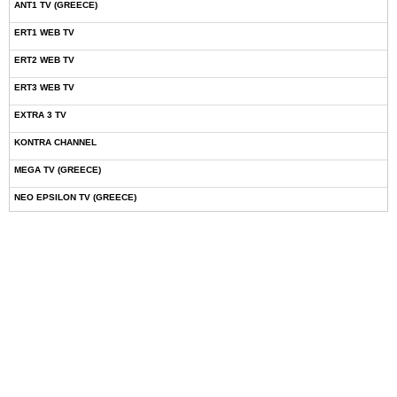
ANT1 TV (GREECE)
ERT1 WEB TV
ERT2 WEB TV
ERT3 WEB TV
EXTRA 3 TV
KONTRA CHANNEL
MEGA TV (GREECE)
NEO EPSILON TV (GREECE)
NOVASPORTS WEB TV
OMEGA TV (CYPRUS)
ONETV (GREECE)
OPEN BEYOND TV (GREECE)
SKAI TV (GREECE)
STAR TV (GREECE)
VOULI TV