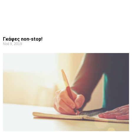
Γκάφες non-stop!
Νοέ 9, 2019