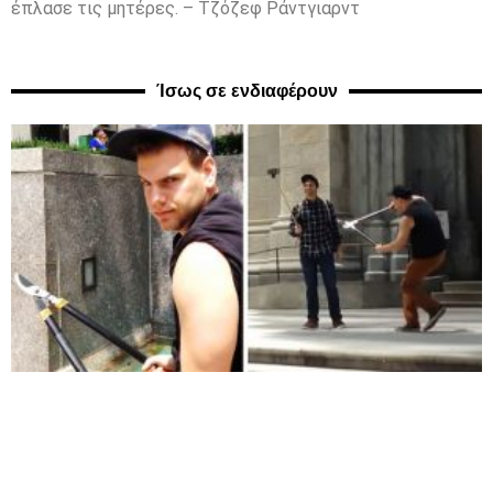
έπλασε τις μητέρες. – Τζόζεφ Ράντγιαρντ
Ίσως σε ενδιαφέρουν