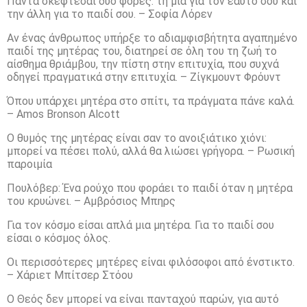
Πάντα σκέφτεσαι δυο φορές: τη μια για τον εαυτό σου και
την άλλη για το παιδί σου. – Σοφία Λόρεν
Αν ένας άνθρωπος υπήρξε το αδιαμφισβήτητα αγαπημένο
παιδί της μητέρας του, διατηρεί σε όλη του τη ζωή το
αίσθημα θριάμβου, την πίστη στην επιτυχία, που συχνά
οδηγεί πραγματικά στην επιτυχία. – Ζίγκμουντ Φρόυντ
Όπου υπάρχει μητέρα στο σπίτι, τα πράγματα πάνε καλά.
– Amos Bronson Alcott
Ο θυμός της μητέρας είναι σαν το ανοιξιάτικο χιόνι:
μπορεί να πέσει πολύ, αλλά θα λιώσει γρήγορα. – Ρωσική
παροιμία
Πουλόβερ: Ένα ρούχο που φοράει το παιδί όταν η μητέρα
του κρυώνει. – Αμβρόσιος Μπηρς
Για τον κόσμο είσαι απλά μια μητέρα. Για το παιδί σου
είσαι ο κόσμος όλος.
Οι περισσότερες μητέρες είναι φιλόσοφοι από ένστικτο.
– Χάριετ Μπίτσερ Στόου
Ο Θεός δεν μπορεί να είναι πανταχού παρών, για αυτό