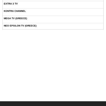
EXTRA 3 TV
KONTRA CHANNEL
MEGA TV (GREECE)
NEO EPSILON TV (GREECE)
NOVASPORTS WEB TV
OMEGA TV (CYPRUS)
ONETV (GREECE)
OPEN BEYOND TV (GREECE)
SKAI TV (GREECE)
STAR TV (GREECE)
VOULI TV
ΕΛΛΗΝΙΚΕΣ ΤΑΙΝΙΕΣ ΟΝ DEMAND
ΝΕΑ ΤΗΛΕΟΡΑΣΗ ΚΡΗΤΗΣ