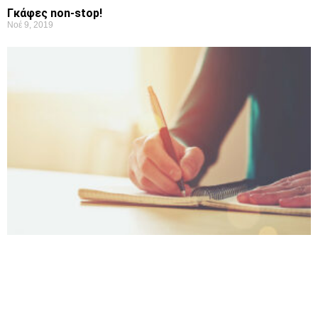
Γκάφες non-stop!
Νοέ 9, 2019