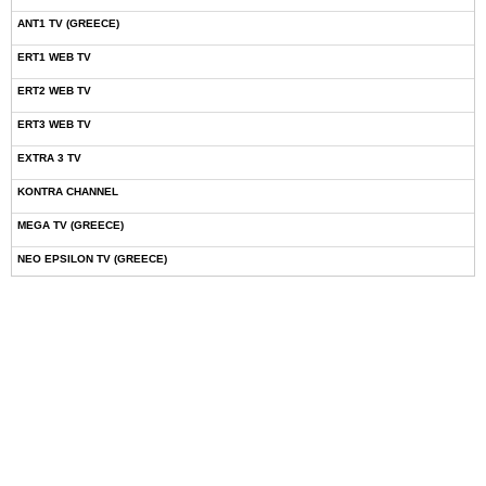
ANT1 TV (GREECE)
ERT1 WEB TV
ERT2 WEB TV
ERT3 WEB TV
EXTRA 3 TV
KONTRA CHANNEL
MEGA TV (GREECE)
NEO EPSILON TV (GREECE)
NOVASPORTS WEB TV
OMEGA TV (CYPRUS)
ONETV (GREECE)
OPEN BEYOND TV (GREECE)
SKAI TV (GREECE)
STAR TV (GREECE)