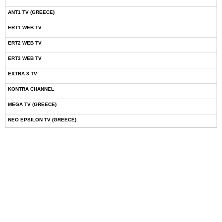
ANT1 TV (GREECE)
ERT1 WEB TV
ERT2 WEB TV
ERT3 WEB TV
EXTRA 3 TV
KONTRA CHANNEL
MEGA TV (GREECE)
NEO EPSILON TV (GREECE)
NOVASPORTS WEB TV
OMEGA TV (CYPRUS)
ONETV (GREECE)
OPEN BEYOND TV (GREECE)
SKAI TV (GREECE)
STAR TV (GREECE)