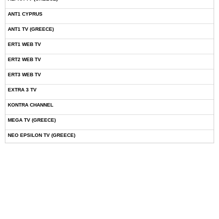
ANT1 CYPRUS
ANT1 TV (GREECE)
ERT1 WEB TV
ERT2 WEB TV
ERT3 WEB TV
EXTRA 3 TV
KONTRA CHANNEL
MEGA TV (GREECE)
NEO EPSILON TV (GREECE)
NOVASPORTS WEB TV
OMEGA TV (CYPRUS)
ONETV (GREECE)
OPEN BEYOND TV (GREECE)
SKAI TV (GREECE)