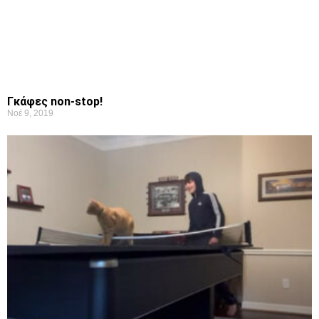
Γκάφες non-stop!
Νοέ 9, 2019