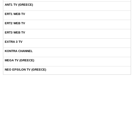
ANT1 TV (GREECE)
ERT1 WEB TV
ERT2 WEB TV
ERT3 WEB TV
EXTRA 3 TV
KONTRA CHANNEL
MEGA TV (GREECE)
NEO EPSILON TV (GREECE)
NOVASPORTS WEB TV
OMEGA TV (CYPRUS)
ONETV (GREECE)
OPEN BEYOND TV (GREECE)
SKAI TV (GREECE)
STAR TV (GREECE)