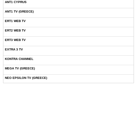
ANT1 CYPRUS
ANT1 TV (GREECE)
ERT1 WEB TV
ERT2 WEB TV
ERT3 WEB TV
EXTRA 3 TV
KONTRA CHANNEL
MEGA TV (GREECE)
NEO EPSILON TV (GREECE)
NOVASPORTS WEB TV
OMEGA TV (CYPRUS)
ONETV (GREECE)
OPEN BEYOND TV (GREECE)
SKAI TV (GREECE)
STAR TV (GREECE)