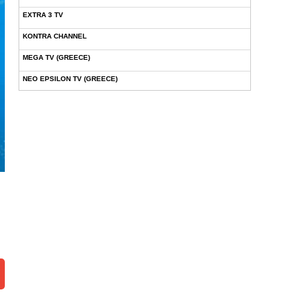
EXTRA 3 TV
KONTRA CHANNEL
MEGA TV (GREECE)
NEO EPSILON TV (GREECE)
NOVASPORTS WEB TV
OMEGA TV (CYPRUS)
ONETV (GREECE)
OPEN BEYOND TV (GREECE)
SKAI TV (GREECE)
STAR TV (GREECE)
VOULI TV
ΕΛΛΗΝΙΚΕΣ ΤΑΙΝΙΕΣ ΟΝ DEMAND
ΝΕΑ ΤΗΛΕΟΡΑΣΗ ΚΡΗΤΗΣ