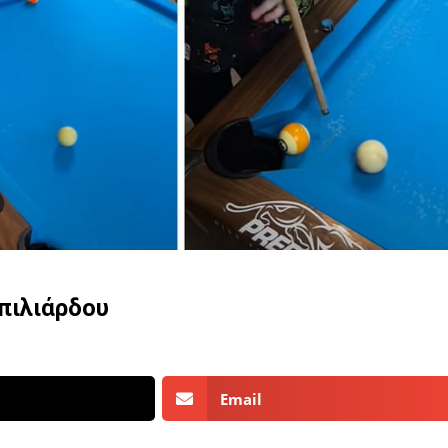
πιλιάρδου
Email