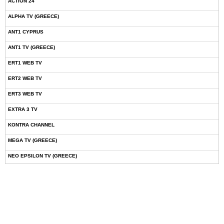
ACTION 24
ALPHA TV (GREECE)
ANT1 CYPRUS
ANT1 TV (GREECE)
ERT1 WEB TV
ERT2 WEB TV
ERT3 WEB TV
EXTRA 3 TV
KONTRA CHANNEL
MEGA TV (GREECE)
NEO EPSILON TV (GREECE)
NOVASPORTS WEB TV
OMEGA TV (CYPRUS)
ONETV (GREECE)
OPEN BEYOND TV (GREECE)