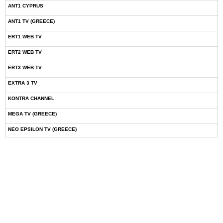
ANT1 CYPRUS
ANT1 TV (GREECE)
ERT1 WEB TV
ERT2 WEB TV
ERT3 WEB TV
EXTRA 3 TV
KONTRA CHANNEL
MEGA TV (GREECE)
NEO EPSILON TV (GREECE)
NOVASPORTS WEB TV
OMEGA TV (CYPRUS)
ONETV (GREECE)
OPEN BEYOND TV (GREECE)
SKAI TV (GREECE)
STAR TV (GREECE)