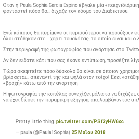
Όταν η Paula Sophia Garcia Espino έβγαλε μία «παιχνιδιάρικ
φανταστεί πόσο θα… δίχαζε τον κόσμο του Διαδικτύου.
Ενώ κάποιος θα περίμενε οι περισσότεροι να προσέξουν εί
όλοι στάθηκαν στο… χαρτί τουαλέτας, το οποίο είναι και ο λ
Στην περιγραφή της φωτογραφίας που ανάρτησε στο Twitter
Αν δεν είδατε κάτι που σας έκανε εντύπωση, προσέξτε λί
Τώρα σκεφτείτε πόσο δύσκολο θα είναι σε όποιον χρησιμοπο
βρίσκεται… απέναντί της και ψηλά στον τοίχο! Εκεί «στάθη
«βροχή» κάτω από την ανάρτηση.
Η φωτογραφία της κοπέλας συνεχίζει μάλιστα να διχάζει, α
να έχει δώσει την παραμικρή εξήγηση, απολαμβάνοντας α
Pretty little thing.
pic.twitter.com/PSf3yHW6xc
— paula (@Paula1Sophia)
25 Μαΐου 2018