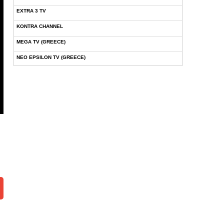
EXTRA 3 TV
KONTRA CHANNEL
MEGA TV (GREECE)
NEO EPSILON TV (GREECE)
NOVASPORTS WEB TV
OMEGA TV (CYPRUS)
ONETV (GREECE)
OPEN BEYOND TV (GREECE)
SKAI TV (GREECE)
STAR TV (GREECE)
VOULI TV
ΕΛΛΗΝΙΚΕΣ ΤΑΙΝΙΕΣ ΟΝ DEMAND
ΝΕΑ ΤΗΛΕΟΡΑΣΗ ΚΡΗΤΗΣ