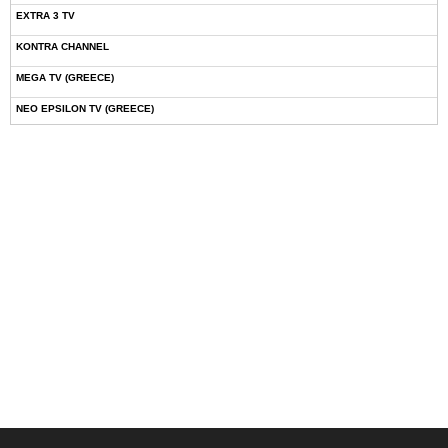
EXTRA 3 TV
KONTRA CHANNEL
MEGA TV (GREECE)
NEO EPSILON TV (GREECE)
NOVASPORTS WEB TV
OMEGA TV (CYPRUS)
ONETV (GREECE)
OPEN BEYOND TV (GREECE)
SKAI TV (GREECE)
STAR TV (GREECE)
VOULI TV
ΕΛΛΗΝΙΚΕΣ ΤΑΙΝΙΕΣ ΟΝ DEMAND
ΝΕΑ ΤΗΛΕΟΡΑΣΗ ΚΡΗΤΗΣ