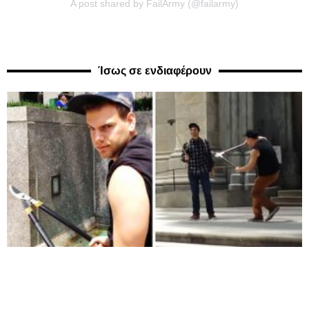
A post shared by FailArmy (@failarmy)
Ίσως σε ενδιαφέρουν