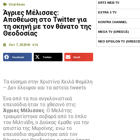
ERT3 WEB TV
Viral News
Άγριες Μέλισσες:
EXTRA 3 TV
Αποθέωση στο Twitter για
KONTRA CHANNEL
τη σκηνή με τον θάνατο της
Θεοδοσίας
MEGA TV (GREECE)
NEO EPSILON TV (GREECE
Οκτ 7, 2020
616
NOVASPORTS WEB TV
Facebook
Twitter
Email
OMEGA TV (CYPRUS)
ONETV (GREECE)
OPEN BEYOND TV (GREEC
Τα εύσημα στην Χριστίνα Χειλά Φαμέλη
– Δεν έλειψαν και τα αστεία tweets
SKAI TV (GREECE)
Ένα από τα πιο συγκλονιστικά
STAR TV (GREECE)
επεισόδια ήταν το χθεσινό στις
VOULI TV
Άγριες Μέλισσες
. Ο Μελέτης
τραυματίστηκε σοβαρά από το όπλο
ΕΛΛΗΝΙΚΕΣ ΤΑΙΝΙΕΣ ΟΝ D
του Μιλτιάδη, ο Δούκας έμαθε για την
απιστία της Μυρσίνης, ενώ το
ΝΕΑ ΤΗΛΕΟΡΑΣΗ ΚΡΗΤΗΣ
επεισόδιο σημαδεύτηκε από τον