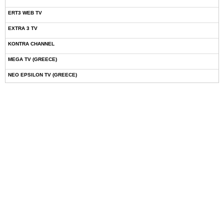
ERT3 WEB TV
EXTRA 3 TV
KONTRA CHANNEL
MEGA TV (GREECE)
NEO EPSILON TV (GREECE)
NOVASPORTS WEB TV
OMEGA TV (CYPRUS)
ONETV (GREECE)
OPEN BEYOND TV (GREECE)
SKAI TV (GREECE)
STAR TV (GREECE)
VOULI TV
ΕΛΛΗΝΙΚΕΣ ΤΑΙΝΙΕΣ ΟΝ DEMAND
ΝΕΑ ΤΗΛΕΟΡΑΣΗ ΚΡΗΤΗΣ