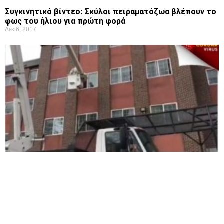
Κορωνοϊός:88χρονος ανεβαίνει σε γερανό για να δει την
σύζυγό του(VID)
Απρ 17, 2020