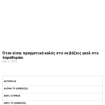
Όταν είσαι πραγματικά καλός στο να βάζεις γκολ στο
παραθυράκι
Μάι 2, 2023
ACTION 24
ALPHA TV (GREECE)
ANT1 CYPRUS
ANT1 TV (GREECE)
ERT1 WEB TV
ERT2 WEB TV
ERT3 WEB TV
EXTRA 3 TV
KONTRA CHANNEL
MEGA TV (GREECE)
NEO EPSILON TV (GREECE)