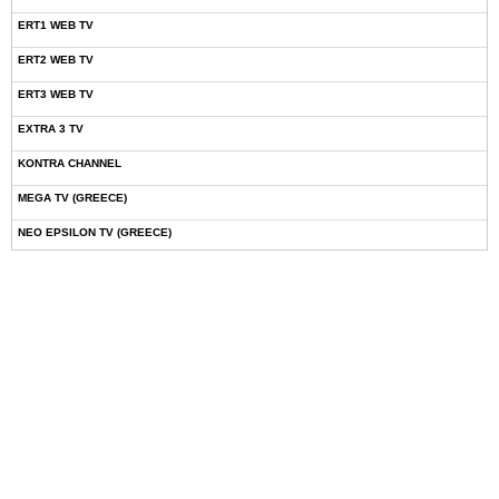
NOVASPORTS WEB TV
OMEGA TV (CYPRUS)
ONETV (GREECE)
OPEN BEYOND TV (GREECE)
SKAI TV (GREECE)
STAR TV (GREECE)
VOULI TV
ΕΛΛΗΝΙΚΕΣ ΤΑΙΝΙΕΣ ΟΝ DEMAND
ΝΕΑ ΤΗΛΕΟΡΑΣΗ ΚΡΗΤΗΣ