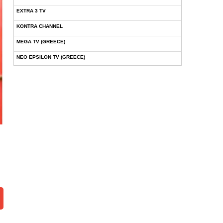
EXTRA 3 TV
KONTRA CHANNEL
MEGA TV (GREECE)
NEO EPSILON TV (GREECE)
NOVASPORTS WEB TV
OMEGA TV (CYPRUS)
ONETV (GREECE)
OPEN BEYOND TV (GREECE)
SKAI TV (GREECE)
STAR TV (GREECE)
VOULI TV
ΕΛΛΗΝΙΚΕΣ ΤΑΙΝΙΕΣ ΟΝ DEMAND
ΝΕΑ ΤΗΛΕΟΡΑΣΗ ΚΡΗΤΗΣ