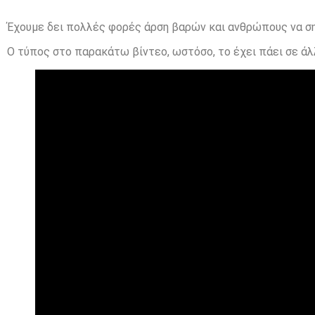
Έχουμε δει πολλές φορές άρση βαρών και ανθρώπους να σ
Ο τύπος στο παρακάτω βίντεο, ωστόσο, το έχει πάει σε άλ