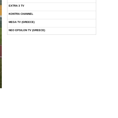
EXTRA 3 TV
KONTRA CHANNEL
MEGA TV (GREECE)
NEO EPSILON TV (GREECE)
NOVASPORTS WEB TV
OMEGA TV (CYPRUS)
ONETV (GREECE)
OPEN BEYOND TV (GREECE)
SKAI TV (GREECE)
STAR TV (GREECE)
VOULI TV
ΕΛΛΗΝΙΚΕΣ ΤΑΙΝΙΕΣ ΟΝ DEMAND
ΝΕΑ ΤΗΛΕΟΡΑΣΗ ΚΡΗΤΗΣ