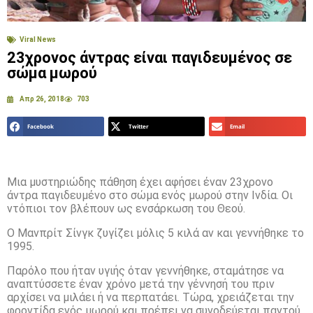
Viral News
23χρονος άντρας είναι παγιδευμένος σε
σώμα μωρού
Απρ 26, 2018
703
Facebook
Twitter
Email
Μια μυστηριώδης πάθηση έχει αφήσει έναν 23χρονο
άντρα παγιδευμένο στο σώμα ενός μωρού στην Ινδία. Οι
ντόπιοι τον βλέπουν ως ενσάρκωση του Θεού.
O Μανπρίτ Σίνγκ ζυγίζει μόλις 5 κιλά αν και γεννήθηκε το
1995.
Παρόλο που ήταν υγιής όταν γεννήθηκε, σταμάτησε να
αναπτύσσετε έναν χρόνο μετά την γέννησή του πριν
αρχίσει να μιλάει ή να περπατάει. Τώρα, χρειάζεται την
φροντίδα ενός μωρού και πρέπει να συνοδεύεται παντού