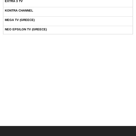
EXTRA 3 TV
KONTRA CHANNEL
MEGA TV (GREECE)
NEO EPSILON TV (GREECE)
NOVASPORTS WEB TV
OMEGA TV (CYPRUS)
ONETV (GREECE)
OPEN BEYOND TV (GREECE)
SKAI TV (GREECE)
STAR TV (GREECE)
VOULI TV
ΕΛΛΗΝΙΚΕΣ ΤΑΙΝΙΕΣ ΟΝ DEMAND
ΝΕΑ ΤΗΛΕΟΡΑΣΗ ΚΡΗΤΗΣ