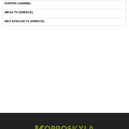
KONTRA CHANNEL
MEGA TV (GREECE)
NEO EPSILON TV (GREECE)
NOVASPORTS WEB TV
OMEGA TV (CYPRUS)
ONETV (GREECE)
OPEN BEYOND TV (GREECE)
SKAI TV (GREECE)
STAR TV (GREECE)
VOULI TV
ΕΛΛΗΝΙΚΕΣ ΤΑΙΝΙΕΣ ΟΝ DEMAND
ΝΕΑ ΤΗΛΕΟΡΑΣΗ ΚΡΗΤΗΣ