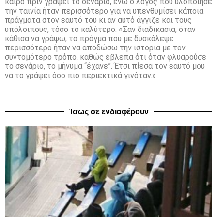
καιρό πριν γράψει το σενάριο, ενώ ο λόγος που υλοποίησε
την ταινία ήταν περισσότερο για να υπενθυμίσει κάποια
πράγματα στον εαυτό του κι αν αυτό άγγιζε και τους
υπόλοιπους, τόσο το καλύτερο. «Σαν διαδικασία, όταν
κάθισα να γράψω, το πράγμα που με δυσκόλεψε
περισσότερο ήταν να αποδώσω την ιστορία με τον
συντομότερο τρόπο, καθώς έβλεπα ότι όταν φλυαρούσε
το σενάριο, το μήνυμα “έχανε”. Έτσι πίεσα τον εαυτό μου
να το γράψει όσο πιο περιεκτικά γινόταν.»
Ίσως σε ενδιαφέρουν