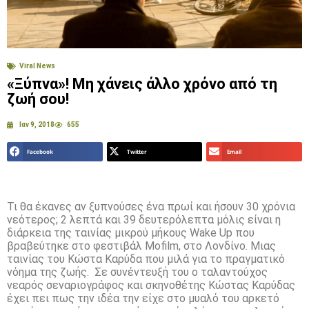
Viral News
«Ξύπνα»! Μη χάνεις άλλο χρόνο από τη
ζωή σου!
Ιαν 9, 2018
655
Facebook
Twitter
Email
Τι θα έκανες αν ξυπνούσες ένα πρωί και ήσουν 30 χρόνια
νεότερος; 2 λεπτά και 39 δευτερόλεπτα μόλις είναι η
διάρκεια της ταινίας μικρού μήκους Wake Up που
βραβεύτηκε στο φεστιβάλ Mofilm, στο Λονδίνο. Μιας
ταινίας του Κώστα Καρύδα που μιλά για το πραγματικό
νόημα της ζωής. Σε συνέντευξή του ο ταλαντούχος
νεαρός σεναριογράφος και σκηνοθέτης Κώστας Καρύδας
έχει πει πως την ιδέα την είχε στο μυαλό του αρκετό