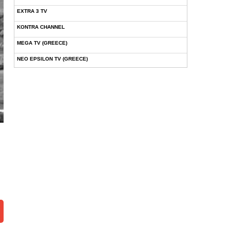
EXTRA 3 TV
KONTRA CHANNEL
MEGA TV (GREECE)
NEO EPSILON TV (GREECE)
NOVASPORTS WEB TV
OMEGA TV (CYPRUS)
ONETV (GREECE)
OPEN BEYOND TV (GREECE)
SKAI TV (GREECE)
STAR TV (GREECE)
VOULI TV
ΕΛΛΗΝΙΚΕΣ ΤΑΙΝΙΕΣ ΟΝ DEMAND
ΝΕΑ ΤΗΛΕΟΡΑΣΗ ΚΡΗΤΗΣ