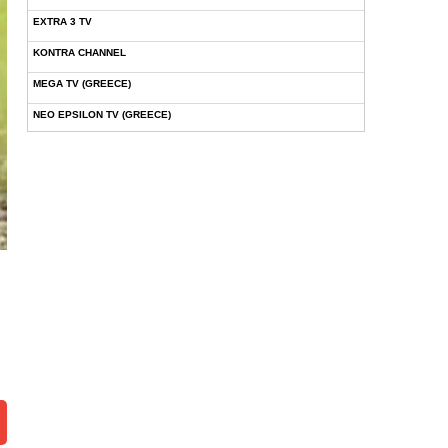
EXTRA 3 TV
KONTRA CHANNEL
MEGA TV (GREECE)
NEO EPSILON TV (GREECE)
NOVASPORTS WEB TV
OMEGA TV (CYPRUS)
ONETV (GREECE)
OPEN BEYOND TV (GREECE)
SKAI TV (GREECE)
STAR TV (GREECE)
VOULI TV
ΕΛΛΗΝΙΚΕΣ ΤΑΙΝΙΕΣ ΟΝ DEMAND
ΝΕΑ ΤΗΛΕΟΡΑΣΗ ΚΡΗΤΗΣ