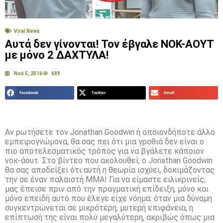
Viral News
Αυτά δεν γίνονται! Τον έβγαλε ΝΟΚ-ΑΟΥΤ
με μόνο 2 ΔΑΧΤΥΛΑ!
Νοέ 5, 2016
689
Facebook
Twitter
Email
Αν ρωτήσετε τον Jonathan Goodwin ή οποιονδήποτε άλλο
εμπειρογνώμονα, θα σας πει ότι μια γροθιά δεν είναι ο
πιο αποτελεσματικός τρόπος για να βγάλετε κάποιον
νοκ-άουτ. Στο βίντεο που ακολουθεί, ο Jonathan Goodwin
θα σας αποδείξει ότι αυτή η θεωρία ισχύει, δοκιμάζοντας
την σε έναν παλαιστή ΜΜΑ! Για να είμαστε ειλικρινείς,
μας έπεισε πριν από την πραγματική επίδειξη, μόνο και
μόνο επειδή αυτό που έλεγε είχε νόημα: όταν μια δύναμη
συγκεντρώνεται σε μικρότερη, μυτερή επιφάνεια, η
επίπτωσή της είναι πολύ μεγαλύτερη, ακριβώς όπως μια