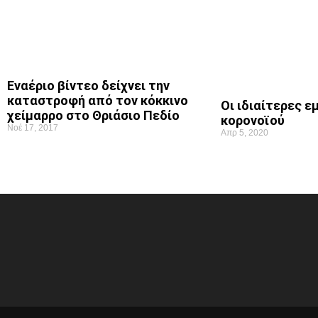
Εναέριο βίντεο δείχνει την
καταστροφή από τον κόκκινο
Οι ιδιαίτερες 
χείμαρρο στο Θριάσιο Πεδίο
κορονοϊού
Νοέ 17, 2017
Απρ 5, 2020