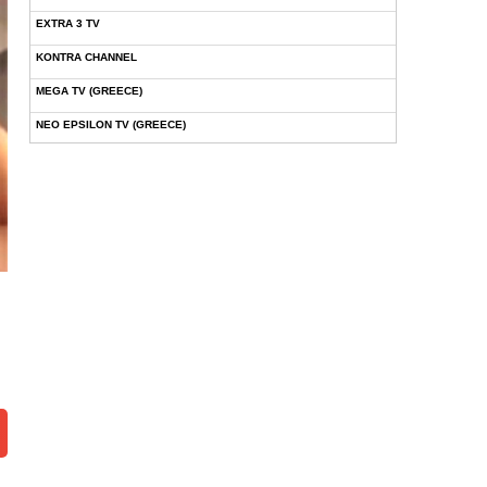
EXTRA 3 TV
KONTRA CHANNEL
MEGA TV (GREECE)
NEO EPSILON TV (GREECE)
NOVASPORTS WEB TV
OMEGA TV (CYPRUS)
ONETV (GREECE)
OPEN BEYOND TV (GREECE)
SKAI TV (GREECE)
STAR TV (GREECE)
VOULI TV
ΕΛΛΗΝΙΚΕΣ ΤΑΙΝΙΕΣ ΟΝ DEMAND
ΝΕΑ ΤΗΛΕΟΡΑΣΗ ΚΡΗΤΗΣ