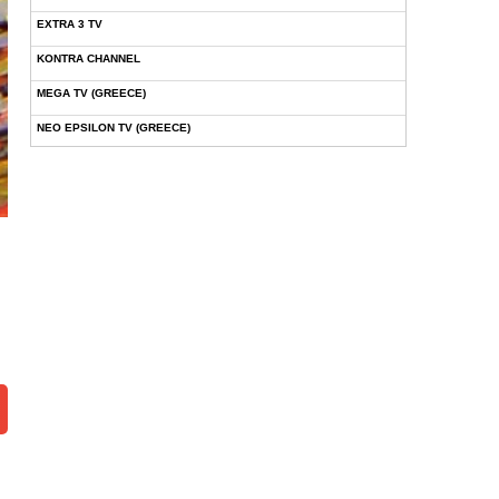
EXTRA 3 TV
KONTRA CHANNEL
MEGA TV (GREECE)
NEO EPSILON TV (GREECE)
NOVASPORTS WEB TV
OMEGA TV (CYPRUS)
ONETV (GREECE)
OPEN BEYOND TV (GREECE)
SKAI TV (GREECE)
STAR TV (GREECE)
VOULI TV
ΕΛΛΗΝΙΚΕΣ ΤΑΙΝΙΕΣ ΟΝ DEMAND
ΝΕΑ ΤΗΛΕΟΡΑΣΗ ΚΡΗΤΗΣ