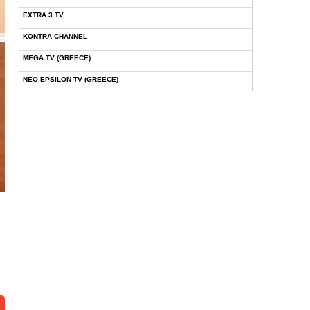
EXTRA 3 TV
KONTRA CHANNEL
MEGA TV (GREECE)
NEO EPSILON TV (GREECE)
NOVASPORTS WEB TV
OMEGA TV (CYPRUS)
ONETV (GREECE)
OPEN BEYOND TV (GREECE)
SKAI TV (GREECE)
STAR TV (GREECE)
VOULI TV
ΕΛΛΗΝΙΚΕΣ ΤΑΙΝΙΕΣ ΟΝ DEMAND
ΝΕΑ ΤΗΛΕΟΡΑΣΗ ΚΡΗΤΗΣ