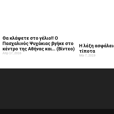
Θα κλάψετε στο γέλιο!! Ο
Πασχαλινός Ψυχάκιας βγήκε στο
Η λέξη ασφάλεια
κέντρο της Αθήνας και… (Βίντεο)
τίποτα
Απρ 17, 2016
Μάι 7, 2019