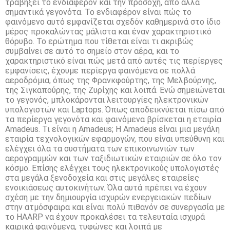
τραβήξει το ενδιαφέρον και την προσοχή, από αλλά
σημαντικά γεγονότα. Το ενδιαφέρον είναι πώς το
φαινόμενο αυτό εμφανίζεται σχεδόν καθημερινά στο ίδιο
μέρος προκαλώντας μάλιστα και έναν χαρακτηριστικό
θόρυβο. Το ερώτημα που τίθεται είναι τι ακριβώς
συμβαίνει σε αυτό το σημείο στον αέρα, και το
χαρακτηριστικό είναι πώς μετά από αυτές τις περίεργες
εμφανίσεις, έχουμε περίεργα φαινόμενα σε πολλά
αεροδρόμια, όπως της Φρανκφούρτης, της Μελβούρνης,
της Σιγκαπούρης, της Ζυρίχης και λοιπά. Ενώ σημειώνεται
το γεγονός, μπλοκάρονται λειτουργίες ηλεκτρονικών
υπολογιστών και Laptops. Όπως αποδεικνύεται πίσω από
τα περίεργα γεγονότα και φαινόμενα βρίσκεται η εταιρία
Amadeus. Τι είναι η Amadeus; Η Amadeus είναι μια μεγάλη
εταιρία τεχνολογικών εφαρμογών, που είναι υπεύθυνη και
ελέγχει όλα τα συστήματα των επικοινωνιών των
αερογραμμών και των ταξιδιωτικών εταιριών σε όλο τον
κόσμο. Επίσης ελέγχει τους ηλεκτρονικούς υπολογιστές
στα μεγάλα ξενοδοχεία και στις μεγάλες εταιρείες
ενοικιάσεως αυτοκινήτων. Όλα αυτά πρέπει να έχουν
σχέση με την δημιουργία ισχυρών ενεργειακών πεδίων
στην ατμόσφαιρα και είναι πολύ πιθανόν σε συνεργασία με
το HAARP να έχουν προκαλέσει τα τελευταία ισχυρά
καιρικά φαινόμενα, τυφώνες και λοιπά με