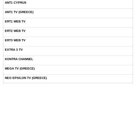
ANT1 CYPRUS
ANT1 TV (GREECE)
ERT1 WEB TV
ERT2 WEB TV
ERT3 WEB TV
EXTRA 3 TV
KONTRA CHANNEL
MEGA TV (GREECE)
NEO EPSILON TV (GREECE)
NOVASPORTS WEB TV
OMEGA TV (CYPRUS)
ONETV (GREECE)
OPEN BEYOND TV (GREECE)
SKAI TV (GREECE)
STAR TV (GREECE)