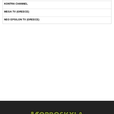
KONTRA CHANNEL
MEGA TV (GREECE)
NEO EPSILON TV (GREECE)
NOVASPORTS WEB TV
OMEGA TV (CYPRUS)
ONETV (GREECE)
OPEN BEYOND TV (GREECE)
SKAI TV (GREECE)
STAR TV (GREECE)
VOULI TV
ΕΛΛΗΝΙΚΕΣ ΤΑΙΝΙΕΣ ΟΝ DEMAND
ΝΕΑ ΤΗΛΕΟΡΑΣΗ ΚΡΗΤΗΣ