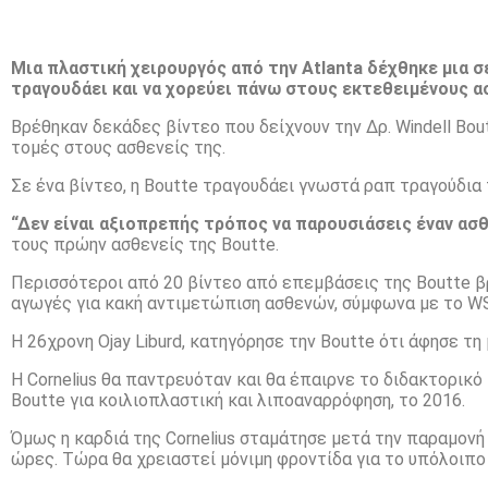
Μια πλαστική χειρουργός από την Atlanta δέχθηκε μια 
τραγουδάει και να χορεύει πάνω στους εκτεθειμένους α
Βρέθηκαν δεκάδες βίντεο που δείχνουν την Δρ. Windell Bout
τομές στους ασθενείς της.
Σε ένα βίντεο, η Boutte τραγουδάει γνωστά ραπ τραγούδια 
“Δεν είναι αξιοπρεπής τρόπος να παρουσιάσεις έναν ασθ
τους πρώην ασθενείς της Boutte.
Περισσότεροι από 20 βίντεο από επεμβάσεις της Boutte β
αγωγές για κακή αντιμετώπιση ασθενών, σύμφωνα με το W
Η 26χρονη Ojay Liburd, κατηγόρησε την Boutte ότι άφησε τη 
Η Cornelius θα παντρευόταν και θα έπαιρνε το διδακτορικό
Boutte για κοιλιοπλαστική και λιποαναρρόφηση, το 2016.
Όμως η καρδιά της Cornelius σταμάτησε μετά την παραμονή
ώρες. Τώρα θα χρειαστεί μόνιμη φροντίδα για το υπόλοιπο