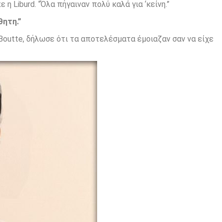
 η Liburd. “Όλα πήγαιναν πολύ καλά για ‘κείνη.”
θητη.”
 Boutte, δήλωσε ότι τα αποτελέσματα έμοιαζαν σαν να είχε