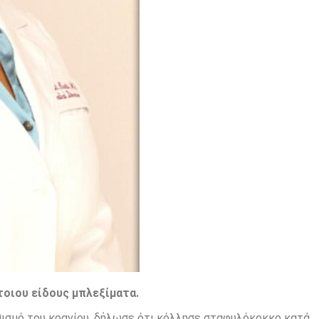
τοιου είδους μπλεξίματα.
ρεθισμό του κρανίου, δήλωσε ότι κόλλησε σταφυλόκοκκο κατά