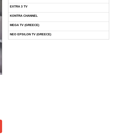
EXTRA 3 TV
KONTRA CHANNEL
MEGA TV (GREECE)
NEO EPSILON TV (GREECE)
NOVASPORTS WEB TV
OMEGA TV (CYPRUS)
ONETV (GREECE)
OPEN BEYOND TV (GREECE)
SKAI TV (GREECE)
STAR TV (GREECE)
VOULI TV
ΕΛΛΗΝΙΚΕΣ ΤΑΙΝΙΕΣ ΟΝ DEMAND
ΝΕΑ ΤΗΛΕΟΡΑΣΗ ΚΡΗΤΗΣ