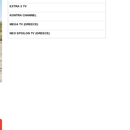
EXTRA 3 TV
KONTRA CHANNEL
MEGA TV (GREECE)
NEO EPSILON TV (GREECE)
NOVASPORTS WEB TV
OMEGA TV (CYPRUS)
ONETV (GREECE)
OPEN BEYOND TV (GREECE)
SKAI TV (GREECE)
STAR TV (GREECE)
VOULI TV
ΕΛΛΗΝΙΚΕΣ ΤΑΙΝΙΕΣ ΟΝ DEMAND
ΝΕΑ ΤΗΛΕΟΡΑΣΗ ΚΡΗΤΗΣ