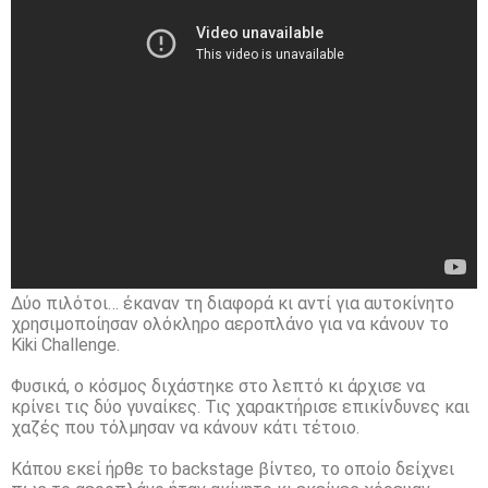
Δύο πιλότοι… έκαναν τη διαφορά κι αντί για αυτοκίνητο
χρησιμοποίησαν ολόκληρο αεροπλάνο για να κάνουν το
Kiki Challenge.
Φυσικά, ο κόσμος διχάστηκε στο λεπτό κι άρχισε να
κρίνει τις δύο γυναίκες. Τις χαρακτήρισε επικίνδυνες και
χαζές που τόλμησαν να κάνουν κάτι τέτοιο.
Κάπου εκεί ήρθε το backstage βίντεο, το οποίο δείχνει