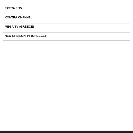
EXTRA 3 TV
KONTRA CHANNEL
MEGA TV (GREECE)
NEO EPSILON TV (GREECE)
NOVASPORTS WEB TV
OMEGA TV (CYPRUS)
ONETV (GREECE)
OPEN BEYOND TV (GREECE)
SKAI TV (GREECE)
STAR TV (GREECE)
VOULI TV
ΕΛΛΗΝΙΚΕΣ ΤΑΙΝΙΕΣ ΟΝ DEMAND
ΝΕΑ ΤΗΛΕΟΡΑΣΗ ΚΡΗΤΗΣ