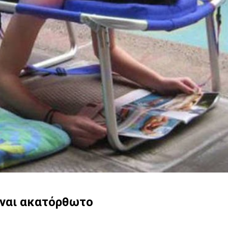
ίναι ακατόρθωτο