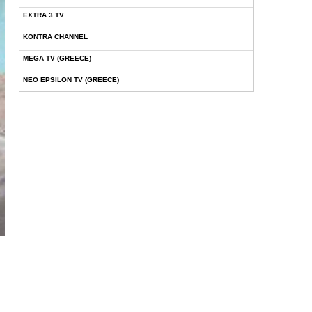
EXTRA 3 TV
KONTRA CHANNEL
MEGA TV (GREECE)
NEO EPSILON TV (GREECE)
NOVASPORTS WEB TV
OMEGA TV (CYPRUS)
ONETV (GREECE)
OPEN BEYOND TV (GREECE)
SKAI TV (GREECE)
STAR TV (GREECE)
VOULI TV
ΕΛΛΗΝΙΚΕΣ ΤΑΙΝΙΕΣ ΟΝ DEMAND
ΝΕΑ ΤΗΛΕΟΡΑΣΗ ΚΡΗΤΗΣ