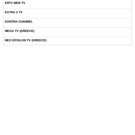
ERT3 WEB TV
EXTRA 3 TV
KONTRA CHANNEL
MEGA TV (GREECE)
NEO EPSILON TV (GREECE)
NOVASPORTS WEB TV
OMEGA TV (CYPRUS)
ONETV (GREECE)
OPEN BEYOND TV (GREECE)
SKAI TV (GREECE)
STAR TV (GREECE)
VOULI TV
ΕΛΛΗΝΙΚΕΣ ΤΑΙΝΙΕΣ ΟΝ DEMAND
ΝΕΑ ΤΗΛΕΟΡΑΣΗ ΚΡΗΤΗΣ